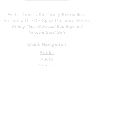
Emilia Rose, USA Today Bestselling
Author with 30+ Spicy Romance Books
Writing About Obsessed Bad Boys and
Innocent Good Girls
Quick Navigation
Books
Audio
Comics
Translations
Legal
Privacy Policy
Terms of Use
Disclaimer
Content Warnings