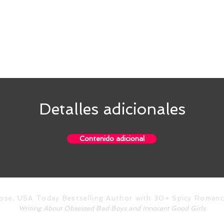
Detalles adicionales
Contenido adicional
Rose, USA Today Bestselling Author with 30+ Spicy Roman
Writing About Obsessed Bad Boys and Innocent Good Girls