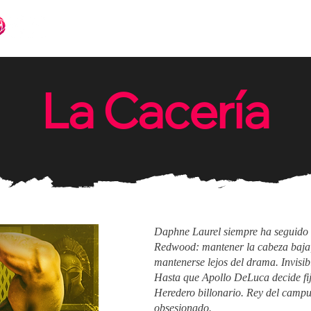
Books
Languages
Events
La Cacería
Daphne Laurel siempre ha seguido 
Redwood: mantener la cabeza baja, l
mantenerse lejos del drama. Invisibl
Hasta que Apollo DeLuca decide fij
Heredero billonario. Rey del camp
obsesionado.