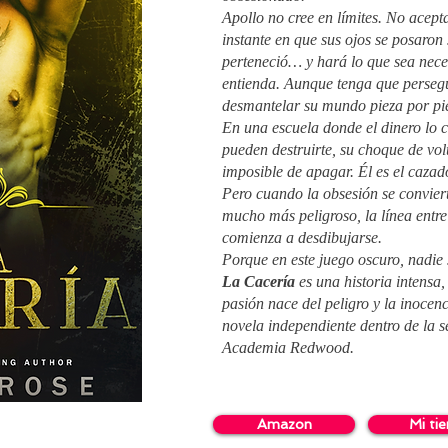
Apollo no cree en límites. No acep
instante en que sus ojos se posaron
perteneció… y hará lo que sea nece
entienda. Aunque tenga que perseg
desmantelar su mundo pieza por pie
En una escuela donde el dinero lo c
pueden destruirte, su choque de vo
imposible de apagar. Él es el cazado
Pero cuando la obsesión se conviert
mucho más peligroso, la línea entre
comienza a desdibujarse.
Porque en este juego oscuro, nadie s
La Cacería
es una historia intensa
pasión nace del peligro y la inocen
novela independiente dentro de la s
Academia Redwood.
Amazon
Mi ti